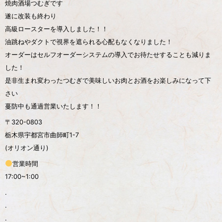
焼肉酒場つむぎです
遂に改装も終わり
高級ロースターを導入しました！！
油跳ねやダクトで視界を遮られる心配もなくなりました！
オーダーはセルフオーダーシステムの導入でお待たせすることも減りま
した！
是非生まれ変わったつむぎで美味しいお肉とお酒をお楽しみになって下
さい
蔓防中も通過営業いたします！！
〒320-0803
栃木県宇都宮市曲師町1-7
(オリオン通り)
営業時間
17:00~1:00
.
.
.