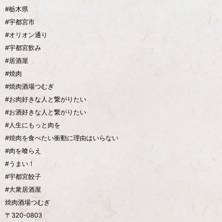
#栃木県
#宇都宮市
#オリオン通り
#宇都宮飲み
#居酒屋
#焼肉
#焼肉酒場つむぎ
#お肉好きな人と繋がりたい
#お酒好きな人と繋がりたい
#人生にもっと肉を
#焼肉を食べたい衝動に理由はいらない
#肉を喰らえ
#うまい！
#宇都宮餃子
#大衆居酒屋
焼肉酒場つむぎ
〒320-0803