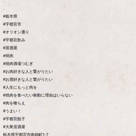
.
.
#栃木県
#宇都宮市
#オリオン通り
#宇都宮飲み
#居酒屋
#焼肉
#焼肉酒場つむぎ
#お肉好きな人と繋がりたい
#お酒好きな人と繋がりたい
#人生にもっと肉を
#焼肉を食べたい衝動に理由はいらない
#肉を喰らえ
#うまい！
#宇都宮餃子
#大衆居酒屋
栃木県宇都宮市曲師町1-7