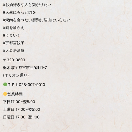
#お酒好きな人と繋がりたい
#人生にもっと肉を
#焼肉を食べたい衝動に理由はいらない
#肉を喰らえ
#うまい！
#宇都宮餃子
#大衆居酒屋
〒320-0803
栃木県宇都宮市曲師町1-7
(オリオン通り)
ＴＥＬ028-307-9010
営業時間
平日17:00~翌5:00
土曜日 17:00~翌5:00
日曜日 17:00~翌1:00
.