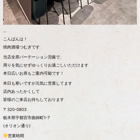
…
こんばんは！
焼肉酒場つむぎです
当店全席パーテーション完備で、
周りを気にせずゆっくりお過ごしいただけます
本日広いお席もご案内可能です！
本日も寒いですが元気に営業してます️
店内あったかくして
皆様のご来店お待ちしております
〒320-0803
栃木県宇都宮市曲師町1-7
(オリオン通り)
営業時間