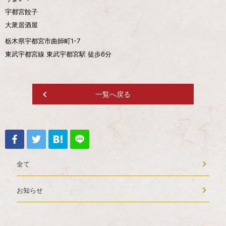
宇都宮餃子
大衆居酒屋
栃木県宇都宮市曲師町1-7
東武宇都宮線 東武宇都宮駅 徒歩6分
一覧へ戻る
全て
お知らせ