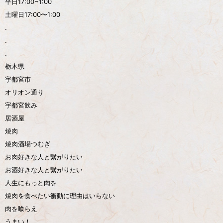
平日17:00~1:00
土曜日17:00〜1:00
.
.
.
栃木県
宇都宮市
オリオン通り
宇都宮飲み
居酒屋
焼肉
焼肉酒場つむぎ
お肉好きな人と繋がりたい
お酒好きな人と繋がりたい
人生にもっと肉を
焼肉を食べたい衝動に理由はいらない
肉を喰らえ
うまい！