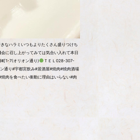
好きなハラミ
いつもよりたくさん盛りつけち
機会に召し上がってみては
気合い入れて本日
町1-7(オリオン通り)
ＴＥＬ028-307-
#オリオン通り#宇都宮飲み#居酒屋#焼肉#焼肉酒場
#焼肉を食べたい衝動に理由はいらない#肉