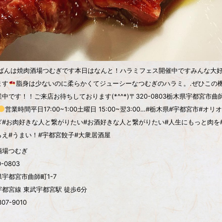
ばんは
焼肉酒場つむぎです本日はなんと！ハラミフェス開催中ですみんな大
ます
脂身は少ないのに柔らかくてジューシーなつむぎのハラミ。.ぜひこの
中です！！ご来店お待ちしております(*^^*)〒320-0803栃木県宇都宮市曲師
営業時間平日17:00~1:00土曜日 15:00~翌3:00…#栃木県#宇都宮市
ぎ#お肉好きな人と繋がりたい#お酒好きな人と繋がりたい#人生にもっと肉を
らえ#うまい！#宇都宮餃子#大衆居酒屋
酒場つむぎ
-0803
宇都宮市曲師町1-7
都宮線 東武宇都宮駅 徒歩6分
307-9010