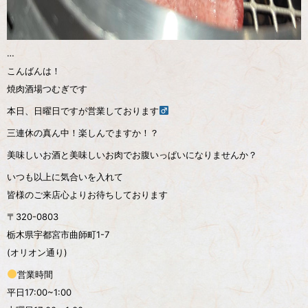
…
こんばんは！
焼肉酒場つむぎです
本日、日曜日ですが営業しております‍
三連休の真ん中！楽しんでますか！？
美味しいお酒と美味しいお肉でお腹いっぱいになりませんか？
いつも以上に気合いを入れて
皆様のご来店心よりお待ちしております
〒320-0803
栃木県宇都宮市曲師町1-7
(オリオン通り)
営業時間
平日17:00~1:00