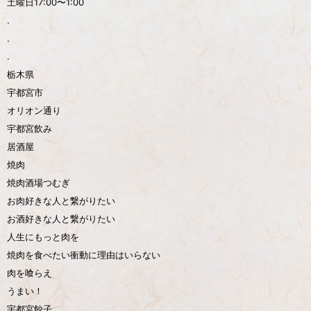
土曜日17:00〜1:00
.
.
.
栃木県
宇都宮市
オリオン通り
宇都宮飲み
居酒屋
焼肉
焼肉酒場つむぎ
お肉好きな人と繋がりたい
お酒好きな人と繋がりたい
人生にもっと肉を
焼肉を食べたい衝動に理由はいらない
肉を喰らえ
うまい！
宇都宮餃子