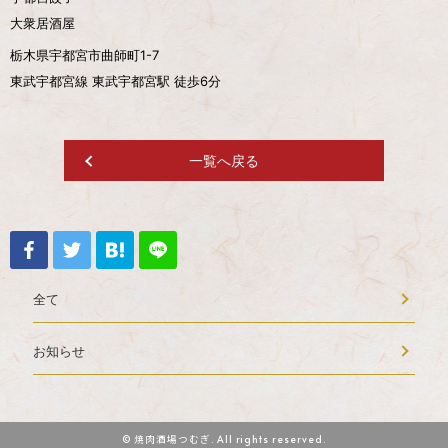
大衆居酒屋
栃木県宇都宮市曲師町1-7
東武宇都宮線 東武宇都宮駅 徒歩6分
一覧へ戻る
全て
お知らせ
© 焼肉酒場つむぎ. All rights reserved.