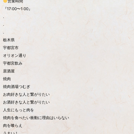
営業時間
『17:00〜1:00』
.
.
.
栃木県
宇都宮市
オリオン通り
宇都宮飲み
居酒屋
焼肉
焼肉酒場つむぎ
お肉好きな人と繋がりたい
お酒好きな人と繋がりたい
人生にもっと肉を
焼肉を食べたい衝動に理由はいらない
肉を喰らえ
うまい！