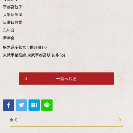
宇都宮餃子
大衆居酒屋
日曜日営業
忘年会
新年会
栃木県宇都宮市曲師町1-7
東武宇都宮線 東武宇都宮駅 徒歩6分
一覧へ戻る
全て