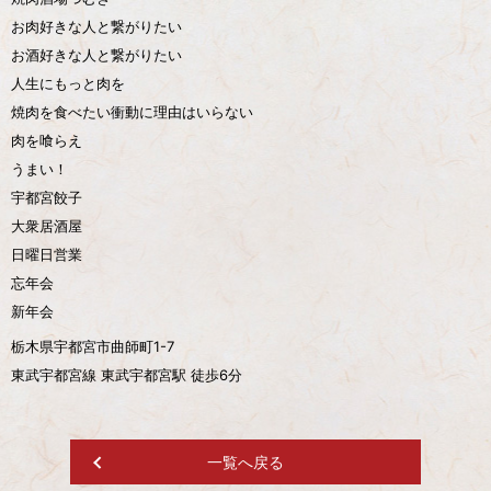
お肉好きな人と繋がりたい
お酒好きな人と繋がりたい
人生にもっと肉を
焼肉を食べたい衝動に理由はいらない
肉を喰らえ
うまい！
宇都宮餃子
大衆居酒屋
日曜日営業
忘年会
新年会
栃木県宇都宮市曲師町1-7
東武宇都宮線 東武宇都宮駅 徒歩6分
一覧へ戻る