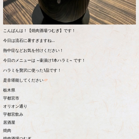
こんばんは！【焼肉酒場つむぎ】です！
今日は流石に暑すぎますね…
熱中症などお気を付けください！
今日のメニューは ~壷漬け1本ハラミ~ です！
ハラミを贅沢に使った1品です！
是非堪能してください
栃木県
宇都宮市
オリオン通り
宇都宮飲み
居酒屋
焼肉
焼肉酒場つむぎ