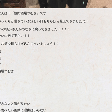
ばんは！『焼肉酒場つむぎ』です
ゆっくりと過ぎていき涼しい日もちらほら見えてきましたね！
が~大紀~さんがつむぎに戻ってきました！！！！
会いに来て下さい！！
とお酒今日も注ぎ込んじゃいましょう！！
県
宮
ぎ
酒場つむぎ
好きな人と繋がりたい
を食べたい衝動に理由はいらない