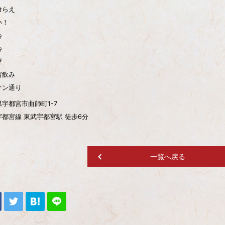
喰らえ
い！
会
会
屋
宮飲み
オン通り
宇都宮市曲師町1-7
都宮線 東武宇都宮駅 徒歩6分
一覧へ戻る