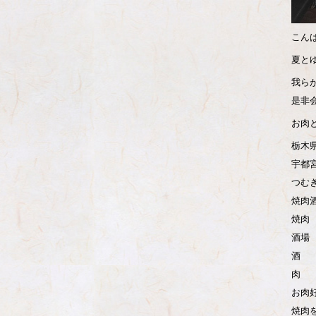
こん
夏と
我ら
是非
お肉
栃木
宇都
つむ
焼肉
焼肉
酒場
酒
肉
お肉
焼肉