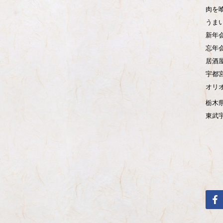
肉を
うま
新年
忘年
居酒
宇都
オリ
栃木県
東武宇